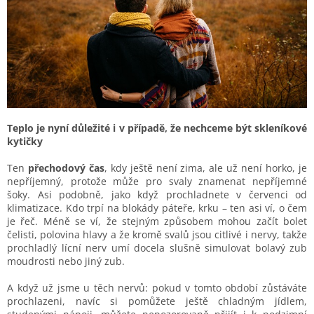
Teplo je nyní důležité i v případě, že nechceme být skleníkové
kytičky
Ten
přechodový čas
, kdy ještě není zima, ale už není horko, je
nepříjemný, protože může pro svaly znamenat nepříjemné
šoky. Asi podobně, jako když prochladnete v červenci od
klimatizace. Kdo trpí na blokády páteře, krku – ten asi ví, o čem
je řeč. Méně se ví, že stejným způsobem mohou začít bolet
čelisti, polovina hlavy a že kromě svalů jsou citlivé i nervy, takže
prochladlý lícní nerv umí docela slušně simulovat bolavý zub
moudrosti nebo jiný zub.
A když už jsme u těch nervů: pokud v tomto období zůstáváte
prochlazeni, navíc si pomůžete ještě chladným jídlem,