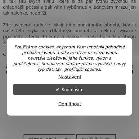
si tak sílu svých svalů, které si za pár týdnů zvyknou na
chladnější počasí a pak vám i vyběhnutí v lednovém mrazu jen
tak nalehko, neublíží.
Zde uvedené rady se týkají toho podzimního období, kdy si
naše tělo zvyká na chladnější podnebí a některé výrazné
přechody z tepla do zimy, a naopak – nese hůře. V průběhu
zimy už máme tuto regulaci vyrovnanější.
Používáme cookies, abychom Vám umožnili pohodlné
prohlížení webu a díky analýze provozu webu
Obrázek: Pixabay
neustále zlepšovali jeho funkce, výkon a
použitelnost. Souhlasem dáváte právo využívat i nový
Zajímají Vás informace ze zákulisí našeho obchodu, tipy jak
typ dat, tzv. profilující cookies.
ušetřit na běžných výdajích a být tak bohatší, nebo jen rádi
Nastavení
soutěžíte? Sledujte náš
Facebook
.
Souhlasím
Odmítnout