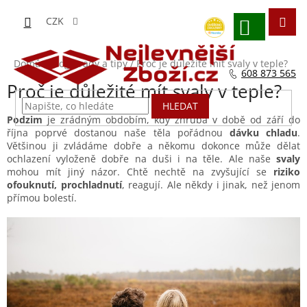
Přejít
na
CZK
obsah
NÁKUPNÍ
KOŠÍK
Domů
/
Blog - rady a tipy
/
Proč je důležité mít svaly v teple?
608 873 565
Proč je důležité mít svaly v teple?
HLEDAT
Podzim
je zrádným obdobím, kdy zhruba v době od září do
října poprvé dostanou naše těla pořádnou
dávku chladu
.
Většinou ji zvládáme dobře a někomu dokonce může dělat
ochlazení vyloženě dobře na duši i na těle. Ale naše
svaly
mohou mít jiný názor. Chtě nechtě na zvyšující se
riziko
ofouknutí, prochladnutí
, reagují. Ale někdy i jinak, než jenom
přímou bolestí.