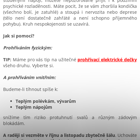
studenými nápoji, můžete nepozorovaně přijít i k podzimní
psychické rozladěnosti. Máte pocit, že se vám zhoršila kondička
(všechno bolí, je zatuhlé) a stoupá i nervozita nebo deprese
(tělo není dostatečně zahřáté a není schopno příjemného
pohybu). Kruh nespokojenosti se uzavírá.
Jak si pomoci?
Prohříváním fyzickým:
TIP:
Máme pro vás tip na užitečné
prohřívací elektrické dečky
všeho druhu. Vyberte si.
A prohříváním vnitřním:
Budeme-li tíhnout spíše k:
Teplým polévkám, vývarům
Teplým nápojům
snížíme tím riziko protuhnutí svalů a různým zádovým
blokádám.
A raději si vezměte v říjnu a listopadu zbytečně šálu
. Uchováte