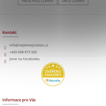
PŘEDCHOZÍ ČLÁNEK
DALŠÍ ČLÁNEK
Z
á
p
a
Kontakt
t
í
info
@
nejlevnejsizbozi.cz
+420 608 873 565
Jsme na Facebooku
Informace pro Vás