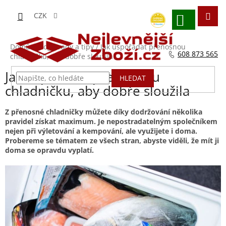
Přejít
na
CZK
obsah
NÁKUPNÍ
KOŠÍK
Domů
/
Blog - rady a tipy
/
Jak uspořádat přenosnou
608 873 565
chladničku, aby dobře sloužila
Jak uspořádat přenosnou
HLEDAT
chladničku, aby dobře sloužila
Z přenosné chladničky můžete díky dodržování několika
pravidel získat maximum. Je nepostradatelným společníkem
nejen při výletování a kempování, ale využijete i doma.
Probereme se tématem ze všech stran, abyste viděli, že mít ji
doma se opravdu vyplatí.