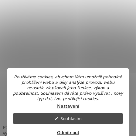
Používáme cookies, abychom Vám umožnili pohodlné
prohlížení webu a díky analýze provozu webu
neustále zlepšovali jeho funkce, výkon a
použitelnost. Souhlasem dáváte právo využívat i nový
typ dat, tzv. profilující cookies.
Nastavení
Souhlasím
Po každém použití chladničku vyčistěte a nechte důkladně
Odmítnout
vyschnout, aby se zabránilo vzniku plísní a nepříjemných