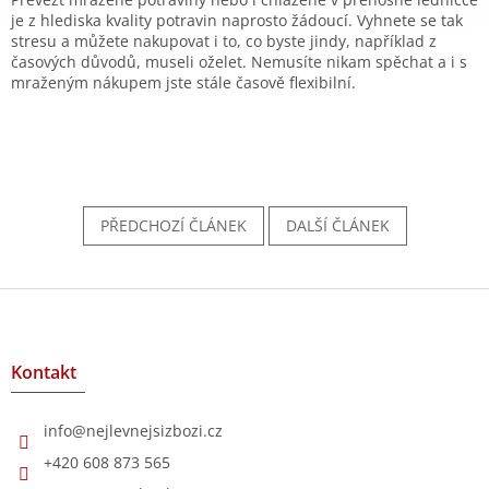
je z hlediska kvality potravin naprosto žádoucí. Vyhnete se tak
stresu a můžete nakupovat i to, co byste jindy, například z
časových důvodů, museli oželet. Nemusíte nikam spěchat a i s
mraženým nákupem jste stále časově flexibilní.
PŘEDCHOZÍ ČLÁNEK
DALŠÍ ČLÁNEK
Z
á
p
a
Kontakt
t
í
info
@
nejlevnejsizbozi.cz
+420 608 873 565