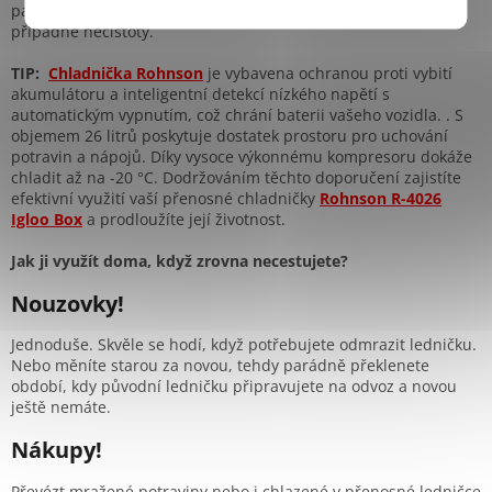
pachů. Pravidelně kontrolujte těsnění víka a odstraňujte
případné nečistoty.​
TIP:
Chladnička Rohnson
je vybavena ochranou proti vybití
akumulátoru a inteligentní detekcí nízkého napětí s
automatickým vypnutím, což chrání baterii vašeho vozidla. . S
objemem 26 litrů poskytuje dostatek prostoru pro uchování
potravin a nápojů. Díky vysoce výkonnému kompresoru dokáže
chladit až na -20 °C. ​Dodržováním těchto doporučení zajistíte
efektivní využití vaší přenosné chladničky
Rohnson R-4026
Igloo Box
a prodloužíte její životnost.
Jak ji využít doma, když zrovna necestujete?
Nouzovky!
Jednoduše. Skvěle se hodí, když potřebujete odmrazit ledničku.
Nebo měníte starou za novou, tehdy parádně překlenete
období, kdy původní ledničku připravujete na odvoz a novou
ještě nemáte.
Nákupy!
Převézt mražené potraviny nebo i chlazené v přenosné ledničce