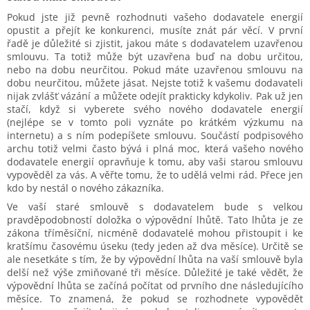
Pokud jste již pevně rozhodnuti vašeho dodavatele energií
opustit a přejít ke konkurenci, musíte znát pár věcí. V první
řadě je důležité si zjistit, jakou máte s dodavatelem uzavřenou
smlouvu. Ta totiž může být uzavřena buď na dobu určitou,
nebo na dobu neurčitou. Pokud máte uzavřenou smlouvu na
dobu neurčitou, můžete jásat. Nejste totiž k vašemu dodavateli
nijak zvlášť vázání a můžete odejít prakticky kdykoliv. Pak už jen
stačí, když si vyberete svého nového dodavatele energií
(nejlépe se v tomto poli vyznáte po krátkém výzkumu na
internetu) a s ním podepíšete smlouvu. Součástí podpisového
archu totiž velmi často bývá i plná moc, která vašeho nového
dodavatele energií opravňuje k tomu, aby vaši starou smlouvu
vypověděl za vás. A věřte tomu, že to udělá velmi rád. Přece jen
kdo by nestál o nového zákazníka.
Ve vaší staré smlouvě s dodavatelem bude s velkou
pravděpodobností doložka o výpovědní lhůtě. Tato lhůta je ze
zákona tříměsíční, nicméně dodavatelé mohou přistoupit i ke
kratšímu časovému úseku (tedy jeden až dva měsíce). Určitě se
ale nesetkáte s tím, že by výpovědní lhůta na vaší smlouvě byla
delší než výše zmiňované tři měsíce. Důležité je také vědět, že
výpovědní lhůta se začíná počítat od prvního dne následujícího
měsíce. To znamená, že pokud se rozhodnete vypovědět