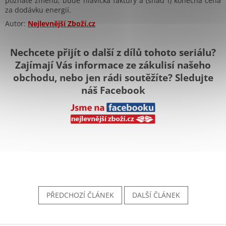
poznáte změnu, bude hlavička faktury a (snad i) konečná cena
za dodávku energií.
Autor:
Nejlevnější Zboží.cz
Nechcete přijít o další z dílů tohoto seriálu?
Zajímají Vás informace ze zákulisí našeho
obchodu, nebo jen rádi soutěžíte? Sledujte
náš Facebook
PŘEDCHOZÍ ČLÁNEK
DALŠÍ ČLÁNEK