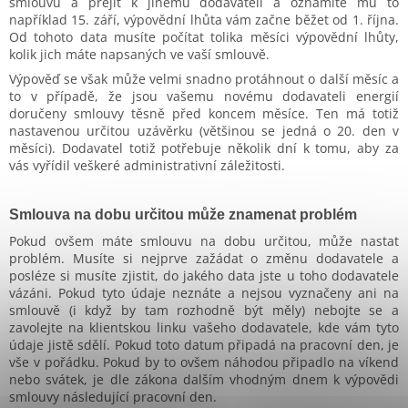
smlouvu a přejít k jinému dodavateli a oznámíte mu to
například 15. září, výpovědní lhůta vám začne běžet od 1. října.
Od tohoto data musíte počítat tolika měsíci výpovědní lhůty,
kolik jich máte napsaných ve vaší smlouvě.
Výpověď se však může velmi snadno protáhnout o další měsíc a
to v případě, že jsou vašemu novému dodavateli energií
doručeny smlouvy těsně před koncem měsíce. Ten má totiž
nastavenou určitou uzávěrku (většinou se jedná o 20. den v
měsíci). Dodavatel totiž potřebuje několik dní k tomu, aby za
vás vyřídil veškeré administrativní záležitosti.
Smlouva na dobu určitou může znamenat problém
Pokud ovšem máte smlouvu na dobu určitou, může nastat
problém. Musíte si nejprve zažádat o změnu dodavatele a
posléze si musíte zjistit, do jakého data jste u toho dodavatele
vázáni. Pokud tyto údaje neznáte a nejsou vyznačeny ani na
smlouvě (i když by tam rozhodně být měly) nebojte se a
zavolejte na klientskou linku vašeho dodavatele, kde vám tyto
údaje jistě sdělí. Pokud toto datum připadá na pracovní den, je
vše v pořádku. Pokud by to ovšem náhodou připadlo na víkend
nebo svátek, je dle zákona dalším vhodným dnem k výpovědi
smlouvy následující pracovní den.