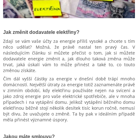
Jak změnit dodavatele elektřiny?
Zdají se vám vaše účty za energie příliš vysoké a chcete s tím
něco udělat? Možná, že právě nastal ten pravý čas. V
následujícím článku si můžete přečíst o tom, jak si můžete
dodavatele energie změnit a, jak dlouho taková změna může
trvat, jaká úskalí vám to může přinést a také to, co touto
změnou získáte.
Čím dál vyšší částky za energie v dnešní době trápí mnoho
domácností. Největší útraty za energie totiž zaznamenáte právě
v zimním období, kdy elektřinu používáte nejen na svícení a
jako zdroj energie pro vaše elektrické spotřebiče, ale v mnoha
případech i na vytápění domu. Jelikož vytápění běžného domu
elektřinou běžně stojí několik desítek tisíc korun ročně, nemusí
být divu, že uvažujete o změně. Ta by pak v ideálním případě
měla přinést významné úspory.
Jakou máte smlouvu?