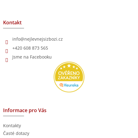
Z
á
p
a
Kontakt
t
í
info
@
nejlevnejsizbozi.cz
+420 608 873 565
Jsme na Facebooku
Informace pro Vás
Kontakty
Časté dotazy